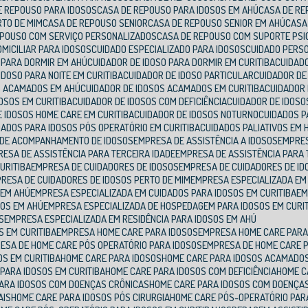
DE REPOUSO PARA IDOSOS
CASA DE REPOUSO PARA IDOSOS EM AHÚ
CASA DE R
RTO DE MIM
CASA DE REPOUSO SENIOR
CASA DE REPOUSO SENIOR EM AHÚ
CAS
REPOUSO COM SERVIÇO PERSONALIZADOS
CASA DE REPOUSO COM SUPORTE PSI
OMICILIAR PARA IDOSOS
CUIDADO ESPECIALIZADO PARA IDOSOS
CUIDADO PERS
O PARA DORMIR EM AHÚ
CUIDADOR DE IDOSO PARA DORMIR EM CURITIBA
CUIDAD
 IDOSO PARA NOITE EM CURITIBA
CUIDADOR DE IDOSO PARTICULAR
CUIDADOR DE
OS ACAMADOS EM AHÚ
CUIDADOR DE IDOSOS ACAMADOS EM CURITIBA
CUIDADOR
DOSOS EM CURITIBA
CUIDADOR DE IDOSOS COM DEFICIÊNCIA
CUIDADOR DE IDOSO
E IDOSOS HOME CARE EM CURITIBA
CUIDADOR DE IDOSOS NOTURNO
CUIDADOS 
IDADOS PARA IDOSOS PÓS OPERATÓRIO EM CURITIBA
CUIDADOS PALIATIVOS EM
 DE ACOMPANHAMENTO DE IDOSOS
EMPRESA DE ASSISTÊNCIA A IDOSOS
EMPRE
RESA DE ASSISTÊNCIA PARA TERCEIRA IDADE
EMPRESA DE ASSISTÊNCIA PARA 
URITIBA
EMPRESA DE CUIDADORES DE IDOSOS
EMPRESA DE CUIDADORES DE I
PRESA DE CUIDADORES DE IDOSOS PERTO DE MIM
EMPRESA ESPECIALIZADA EM
 EM AHÚ
EMPRESA ESPECIALIZADA EM CUIDADOS PARA IDOSOS EM CURITIBA
E
SOS EM AHÚ
EMPRESA ESPECIALIZADA DE HOSPEDAGEM PARA IDOSOS EM CURI
S
EMPRESA ESPECIALIZADA EM RESIDÊNCIA PARA IDOSOS EM AHÚ
S EM CURITIBA
EMPRESA HOME CARE PARA IDOSOS
EMPRESA HOME CARE PARA
RESA DE HOME CARE PÓS OPERATÓRIO PARA IDOSOS
EMPRESA DE HOME CARE 
OS EM CURITIBA
HOME CARE PARA IDOSOS
HOME CARE PARA IDOSOS ACAMADO
 PARA IDOSOS EM CURITIBA
HOME CARE PARA IDOSOS COM DEFICIÊNCIA
HOME 
PARA IDOSOS COM DOENÇAS CRÔNICAS
HOME CARE PARA IDOSOS COM DOENÇA
AIS
HOME CARE PARA IDOSOS PÓS CIRURGIA
HOME CARE PÓS-OPERATÓRIO PAR