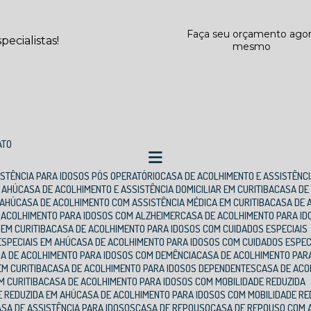
Faça seu orçamento ago
ecialistas!
mesmo
ATO
SISTÊNCIA PARA IDOSOS PÓS OPERATÓRIO
CASA DE ACOLHIMENTO E ASSISTÊNCI
M AHÚ
CASA DE ACOLHIMENTO E ASSISTÊNCIA DOMICILIAR EM CURITIBA
CASA D
 AHÚ
CASA DE ACOLHIMENTO COM ASSISTÊNCIA MÉDICA EM CURITIBA
CASA DE
E ACOLHIMENTO PARA IDOSOS COM ALZHEIMER
CASA DE ACOLHIMENTO PARA I
 EM CURITIBA
CASA DE ACOLHIMENTO PARA IDOSOS COM CUIDADOS ESPECIAIS
ESPECIAIS EM AHÚ
CASA DE ACOLHIMENTO PARA IDOSOS COM CUIDADOS ESPEC
SA DE ACOLHIMENTO PARA IDOSOS COM DEMÊNCIA
CASA DE ACOLHIMENTO PAR
EM CURITIBA
CASA DE ACOLHIMENTO PARA IDOSOS DEPENDENTES
CASA DE AC
M CURITIBA
CASA DE ACOLHIMENTO PARA IDOSOS COM MOBILIDADE REDUZIDA
E REDUZIDA EM AHÚ
CASA DE ACOLHIMENTO PARA IDOSOS COM MOBILIDADE RE
CASA DE ASSISTÊNCIA PARA IDOSOS
CASA DE REPOUSO
CASA DE REPOUSO COM 