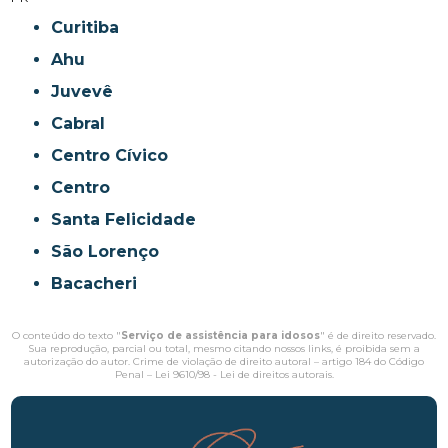
Curitiba
Ahu
Juvevê
Cabral
Centro Cívico
Centro
Santa Felicidade
São Lorenço
Bacacheri
O conteúdo do texto "
Serviço de assistência para idosos
" é de direito reservado.
Sua reprodução, parcial ou total, mesmo citando nossos links, é proibida sem a
autorização do autor. Crime de violação de direito autoral – artigo 184 do Código
Penal –
Lei 9610/98 - Lei de direitos autorais
.