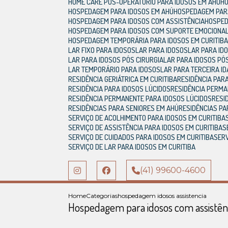
HOME CARE PÓS-OPERATÓRIO PARA IDOSOS EM AHÚ
HOSPEDAGEM PARA IDOSOS EM AHÚ
HOSPEDAGEM PAR
HOSPEDAGEM PARA IDOSOS COM ASSISTÊNCIA
HOSPE
HOSPEDAGEM PARA IDOSOS COM SUPORTE EMOCIONA
HOSPEDAGEM TEMPORÁRIA PARA IDOSOS EM CURITIB
LAR FIXO PARA IDOSOS
LAR PARA IDOSOS
LAR PARA ID
LAR PARA IDOSOS PÓS CIRURGIA
LAR PARA IDOSOS P
LAR TEMPORÁRIO PARA IDOSOS
LAR PARA TERCEIRA I
RESIDÊNCIA GERIÁTRICA EM CURITIBA
RESIDÊNCIA PAR
RESIDÊNCIA PARA IDOSOS LÚCIDOS
RESIDÊNCIA PERM
RESIDÊNCIA PERMANENTE PARA IDOSOS LÚCIDOS
RES
RESIDÊNCIAS PARA SENIORES EM AHÚ
RESIDÊNCIAS P
SERVIÇO DE ACOLHIMENTO PARA IDOSOS EM CURITIBA
SERVIÇO DE ASSISTÊNCIA PARA IDOSOS EM CURITIBA
SERVIÇO DE CUIDADOS PARA IDOSOS EM CURITIBA
SE
SERVIÇO DE LAR PARA IDOSOS EM CURITIBA
(41) 99600-4600
Home
Categorias
hospedagem idosos assistencia
Hospedagem para idosos com assistên