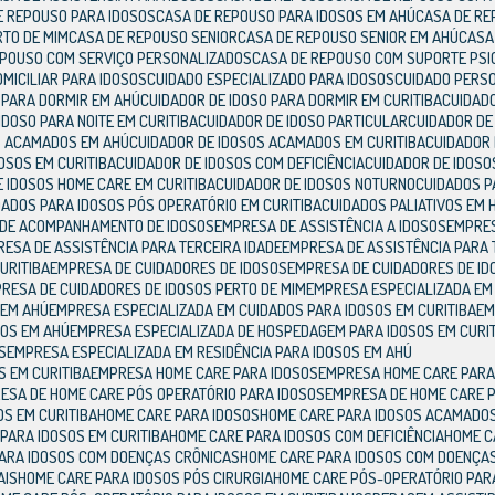
DE REPOUSO PARA IDOSOS
CASA DE REPOUSO PARA IDOSOS EM AHÚ
CASA DE R
RTO DE MIM
CASA DE REPOUSO SENIOR
CASA DE REPOUSO SENIOR EM AHÚ
CAS
REPOUSO COM SERVIÇO PERSONALIZADOS
CASA DE REPOUSO COM SUPORTE PSI
OMICILIAR PARA IDOSOS
CUIDADO ESPECIALIZADO PARA IDOSOS
CUIDADO PERS
O PARA DORMIR EM AHÚ
CUIDADOR DE IDOSO PARA DORMIR EM CURITIBA
CUIDAD
 IDOSO PARA NOITE EM CURITIBA
CUIDADOR DE IDOSO PARTICULAR
CUIDADOR DE
OS ACAMADOS EM AHÚ
CUIDADOR DE IDOSOS ACAMADOS EM CURITIBA
CUIDADOR
DOSOS EM CURITIBA
CUIDADOR DE IDOSOS COM DEFICIÊNCIA
CUIDADOR DE IDOSO
E IDOSOS HOME CARE EM CURITIBA
CUIDADOR DE IDOSOS NOTURNO
CUIDADOS 
IDADOS PARA IDOSOS PÓS OPERATÓRIO EM CURITIBA
CUIDADOS PALIATIVOS EM
 DE ACOMPANHAMENTO DE IDOSOS
EMPRESA DE ASSISTÊNCIA A IDOSOS
EMPRE
RESA DE ASSISTÊNCIA PARA TERCEIRA IDADE
EMPRESA DE ASSISTÊNCIA PARA 
URITIBA
EMPRESA DE CUIDADORES DE IDOSOS
EMPRESA DE CUIDADORES DE I
PRESA DE CUIDADORES DE IDOSOS PERTO DE MIM
EMPRESA ESPECIALIZADA EM
 EM AHÚ
EMPRESA ESPECIALIZADA EM CUIDADOS PARA IDOSOS EM CURITIBA
E
SOS EM AHÚ
EMPRESA ESPECIALIZADA DE HOSPEDAGEM PARA IDOSOS EM CURI
S
EMPRESA ESPECIALIZADA EM RESIDÊNCIA PARA IDOSOS EM AHÚ
S EM CURITIBA
EMPRESA HOME CARE PARA IDOSOS
EMPRESA HOME CARE PARA
RESA DE HOME CARE PÓS OPERATÓRIO PARA IDOSOS
EMPRESA DE HOME CARE 
OS EM CURITIBA
HOME CARE PARA IDOSOS
HOME CARE PARA IDOSOS ACAMADO
 PARA IDOSOS EM CURITIBA
HOME CARE PARA IDOSOS COM DEFICIÊNCIA
HOME 
PARA IDOSOS COM DOENÇAS CRÔNICAS
HOME CARE PARA IDOSOS COM DOENÇA
AIS
HOME CARE PARA IDOSOS PÓS CIRURGIA
HOME CARE PÓS-OPERATÓRIO PAR