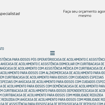
Faça seu orçamento ago
ecialistas!
mesmo
ATO
SISTÊNCIA PARA IDOSOS PÓS OPERATÓRIO
CASA DE ACOLHIMENTO E ASSISTÊNCI
M AHÚ
CASA DE ACOLHIMENTO E ASSISTÊNCIA DOMICILIAR EM CURITIBA
CASA D
 AHÚ
CASA DE ACOLHIMENTO COM ASSISTÊNCIA MÉDICA EM CURITIBA
CASA DE
E ACOLHIMENTO PARA IDOSOS COM ALZHEIMER
CASA DE ACOLHIMENTO PARA I
 EM CURITIBA
CASA DE ACOLHIMENTO PARA IDOSOS COM CUIDADOS ESPECIAIS
ESPECIAIS EM AHÚ
CASA DE ACOLHIMENTO PARA IDOSOS COM CUIDADOS ESPEC
SA DE ACOLHIMENTO PARA IDOSOS COM DEMÊNCIA
CASA DE ACOLHIMENTO PAR
EM CURITIBA
CASA DE ACOLHIMENTO PARA IDOSOS DEPENDENTES
CASA DE AC
M CURITIBA
CASA DE ACOLHIMENTO PARA IDOSOS COM MOBILIDADE REDUZIDA
E REDUZIDA EM AHÚ
CASA DE ACOLHIMENTO PARA IDOSOS COM MOBILIDADE RE
CASA DE ASSISTÊNCIA PARA IDOSOS
CASA DE REPOUSO
CASA DE REPOUSO COM 